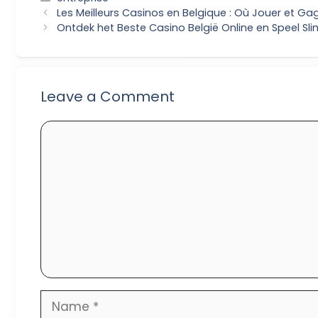
Les Meilleurs Casinos en Belgique : Où Jouer et Ga
Ontdek het Beste Casino België Online en Speel Sl
Leave a Comment
Comment
Name