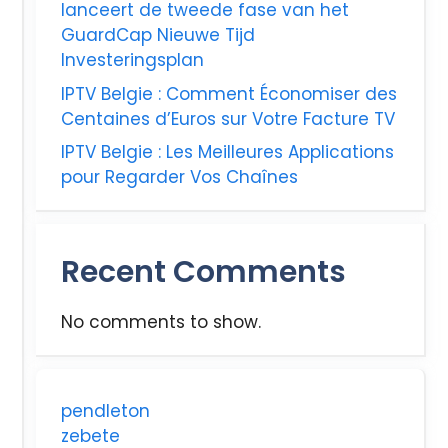
lanceert de tweede fase van het
GuardCap Nieuwe Tijd
Investeringsplan
IPTV Belgie : Comment Économiser des
Centaines d’Euros sur Votre Facture TV
IPTV Belgie : Les Meilleures Applications
pour Regarder Vos Chaînes
Recent Comments
No comments to show.
pendleton
zebete