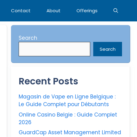
Contact
About
Offerings
Search
Search
Recent Posts
Magasin de Vape en Ligne Belgique :
Le Guide Complet pour Débutants
Online Casino Belgie : Guide Complet
2026
GuardCap Asset Management Limited