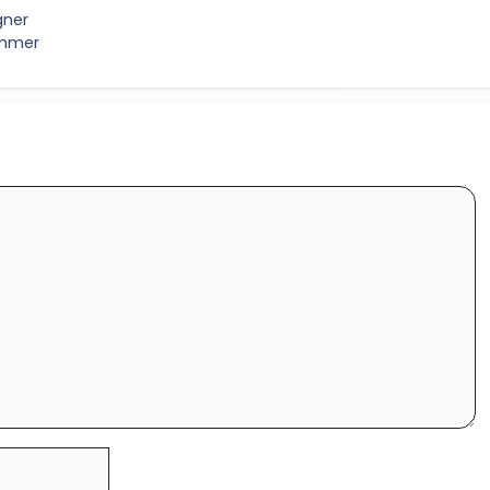
gner
immer