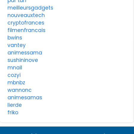
par turf
meilleursgadgets
nouveauxtech
cryptofrances
filmenfrancais
bwins
vantey
animessama
sushininove
mnail
cozyi
mbnbz
wannonc
animesamas
lierde
friko